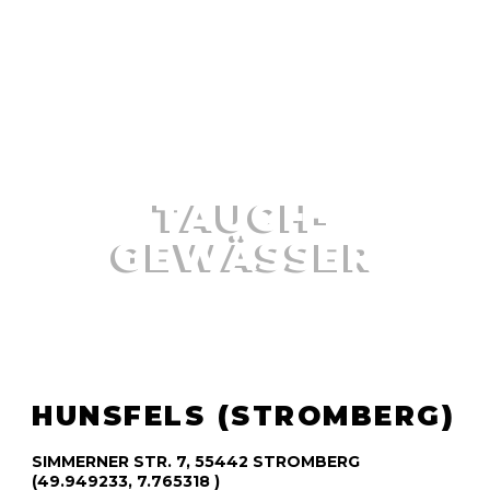
TAUCHEN IN UND
UM RHEINLAND-
PFALZ
TAUCH-
GEWÄSSER
HUNSFELS (STROMBERG)
SIMMERNER STR. 7, 55442 STROMBERG
(49.949233, 7.765318 )