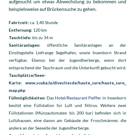
aufgesucht um etwas Abwechslung zu bekommen und
beispielsweise auf Brückensuche zu gehen.
Fahrtzeit:
ca. 1,40 Stunde
Entfernung:
120
km
Tauchtiefe:
bis zu 34 m
Sanitäranlagen:
öffentliche Sanitäranlagen an der
Einstiegstelle Liefrange Segelhafen, sowie Insenborn Strand
verfügbar. Ebenso bei der Jugendherberge, wenn dort
entsprechend der Tauchraum und die Unterkunft gebucht wird.
Tauchplätze/Seen-
Karte:
www.scuba.lu/divesitesde/haute_sure/haute_sure_
map.php
Füllmöglichkeiten
: Das
Hotel/Restaurant Peiffer
in Insenborn
besitzt eine Füllstation für Luft und Nitrox. Weitere zwei
Füllstationen (Münzautomaten bis 200 bar) befinden sich in
Lultzhausen, eine davon am Gebäude der Froschmänner, die
andere an der Seeseite der Jugendherberge.